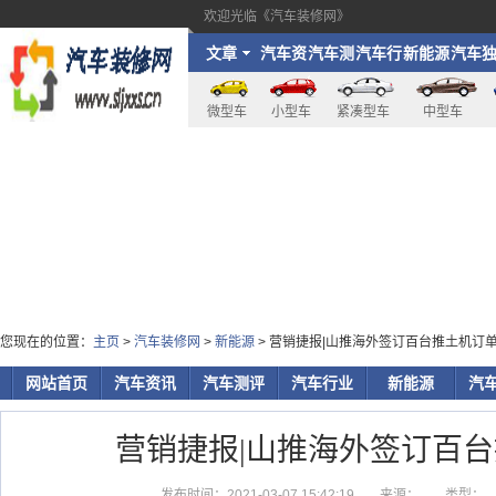
欢迎光临《汽车装修网》
文章
汽车资
汽车测
汽车行
新能源
汽车
讯
评
业
家
微型车
小型车
紧凑型车
中型车
您现在的位置：
主页
>
汽车装修网
>
新能源
> 营销捷报|山推海外签订百台推土机订
网站首页
汽车资讯
汽车测评
汽车行业
新能源
汽
营销捷报|山推海外签订百
发布时间：2021-03-07 15:42:19
来源：
类型：